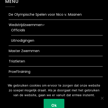
MENU
De Olympische Spelen voor Nico v. Maanen
Wedstrijdzwemmen
Officials
Uitnodigingen
Master Zwemmen
Triatleten
Proeftraining
AVG
We gebruiken cookies om ervoor te zorgen dat onze website
zo soepel mogelijk draait. Als je doorgaat met het gebruiken
van de website, gaan we er vanuit dat ermee instemt.
©2026 de Duck
| WordPress Theme by
Ok