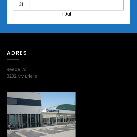
31
« Jul
ADRES
Reede 2a
3232 CV Brielle