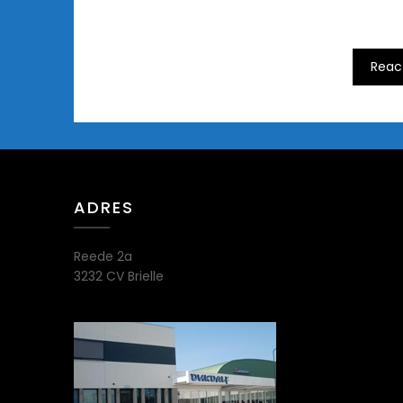
ADRES
Reede 2a
3232 CV Brielle