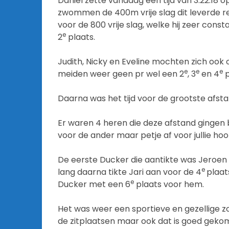
Daniël zette vandaag een tijd van 3:22:18 op
zwommen de 400m vrije slag dit leverde re
voor de 800 vrije slag, welke hij zeer co
e
2
plaats.
Judith, Nicky en Eveline mochten zich ook 
e
e
e
meiden weer geen pr wel een 2
, 3
en 4
p
Daarna was het tijd voor de grootste afsta
Er waren 4 heren die deze afstand gingen 
voor de ander maar petje af voor jullie hoo
De eerste Ducker die aantikte was Jeroen
e
lang daarna tikte Jari aan voor de 4
plaats
e
Ducker met een 6
plaats voor hem.
Het was weer een sportieve en gezellige
de zitplaatsen maar ook dat is goed geko