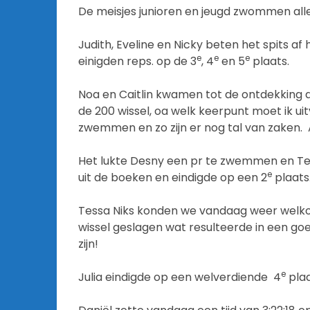
De meisjes junioren en jeugd zwommen alle
Judith, Eveline en Nicky beten het spits 
e
e
e
einigden reps. op de 3
, 4
en 5
plaats.
Noa en Caitlin kwamen tot de ontdekking d
de 200 wissel, oa welk keerpunt moet ik ui
zwemmen en zo zijn er nog tal van zaken. 
Het lukte Desny een pr te zwemmen en Te
e
uit de boeken en eindigde op een 2
plaats
Tessa Niks konden we vandaag weer welkom
wissel geslagen wat resulteerde in een go
zijn!
e
Julia eindigde op een welverdiende 4
plaa