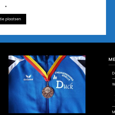
*
M
D
W
M