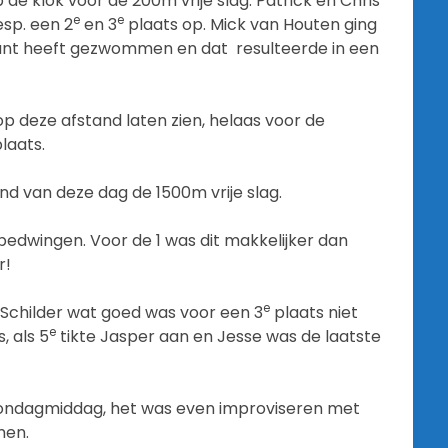
 de klok voor de 200m vrije slag. Patrick en Chris
e
e
sp. een 2
en 3
plaats op. Mick van Houten ging
nstant heeft gezwommen en dat resulteerde in een
op deze afstand laten zien, helaas voor de
laats.
nd van deze dag de 1500m vrije slag.
bedwingen. Voor de 1 was dit makkelijker dan
r!
e
 Schilder wat goed was voor een 3
plaats niet
e
, als 5
tikte Jasper aan en Jesse was de laatste
 zondagmiddag, het was even improviseren met
men.