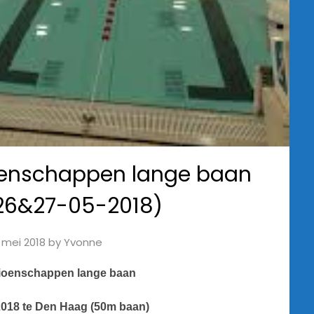
oenschappen lange baan
26&27-05-2018)
 mei 2018
by
Yvonne
ioenschappen lange baan
2018 te Den Haag (50m baan)