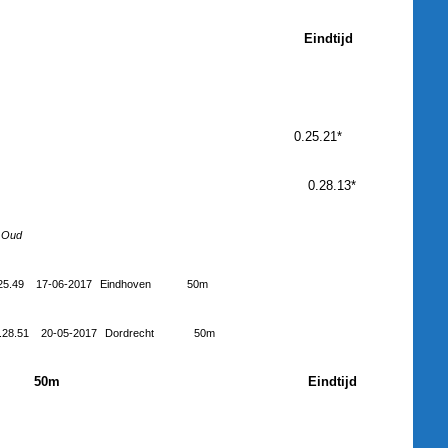
Eindtijd
0.25.21*
9
0.28.13*
Oud
25.49
17-06-2017
Eindhoven
50m
.28.51
20-05-2017
Dordrecht
50m
50m
Eindtijd