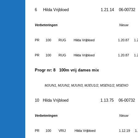
6
Hilda Vrijbloed
1.21.14
06-00732
Verbeteringen
Nieuw
PR
100
RUG
Hilda Vrijbloed
1.20.87
1.
PR
100
RUG
Hilda Vrijbloed
1.20.87
1.
Progr nr: 8 100m vrij dames mix
MJUN1, MJUN2, MJUN3, MJEU1/2, MSEN1/2, MSENO
10
Hilda Vrijbloed
1.13.75
06-00732
Verbeteringen
Nieuw
PR
100
VRIJ
Hilda Vrijbloed
1.12.19
1