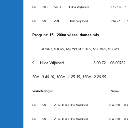
PR
100
VRIJ
Hilda Vrijbloed
1.12.19
1
PR
50
VRIJ
Hilda Vrijbloed
0.34.77
0.
Progr nr: 15 200m wissel dames mix
MJUN1, MJUN2, MJUN3, MJEU1/2, MSEN1/2, MSENO
9
Hilda Vrijbloed
3.00.72
06-00732
50m: 0.40.10, 100m: 1.25.35, 150m: 2.20.55
Verbeteringen
Nieuw
PR
50
VLINDER
Hilda Vrijbloed
0.40.10
0.
PR
50
VLINDER
Hilda Vrijbloed
0.40.10
0.