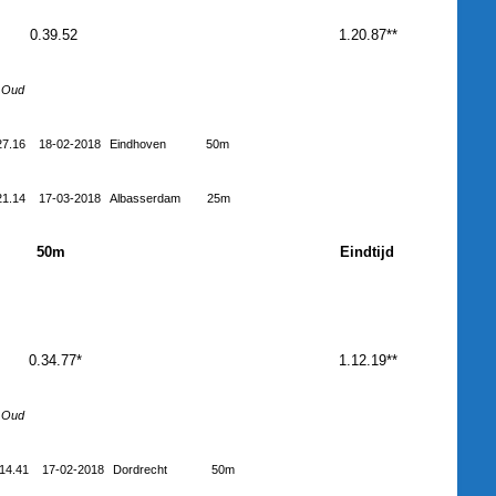
0.39.52
1.20.87**
Oud
27.16
18-02-2018
Eindhoven
50m
21.14
17-03-2018
Albasserdam
25m
50m
Eindtijd
0.34.77*
1.12.19**
Oud
.14.41
17-02-2018
Dordrecht
50m