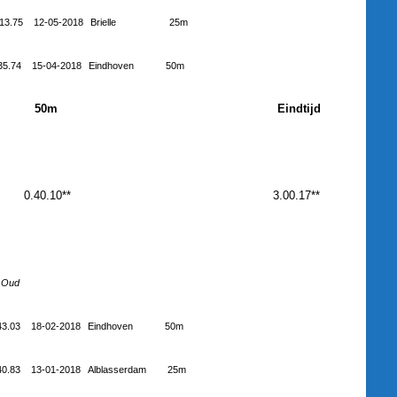
.13.75
12-05-2018
Brielle
25m
35.74
15-04-2018
Eindhoven
50m
50m
Eindtijd
0.40.10**
3.00.17**
Oud
43.03
18-02-2018
Eindhoven
50m
40.83
13-01-2018
Alblasserdam
25m