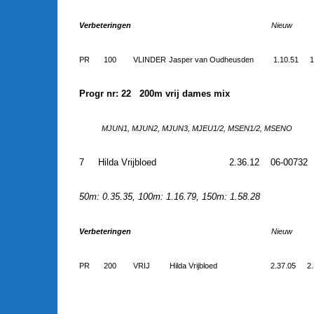
Verbeteringen
Nieuw
PR
100
VLINDER
Jasper van Oudheusden
1.10.51
1
Progr nr: 22 200m vrij dames mix
MJUN1, MJUN2, MJUN3, MJEU1/2, MSEN1/2, MSENO
7
Hilda Vrijbloed
2.36.12
06-00732
50m: 0.35.35, 100m: 1.16.79, 150m: 1.58.28
Verbeteringen
Nieuw
PR
200
VRIJ
Hilda Vrijbloed
2.37.05
2