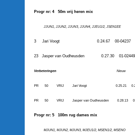
Progr nr: 4 50m vrij heren mix
JJUN1, JJUN2, JJUN3, JJUN4, JJEU1/2, JSEN1EE
3
Jari Voogt
0.24.67
00-04237
23
Jasper van Oudheusden
0.27.30
01-0244
Verbeteringen
Nieuw
PR
50
VRIJ
Jari Voogt
0.25.21
0.
PR
50
VRIJ
Jasper van Oudheusden
0.28.13
0
Progr nr: 5 100m rug dames mix
MJUN1, MJUN2, MJUN3, MJEU1/2, MSEN1/2, MSENO