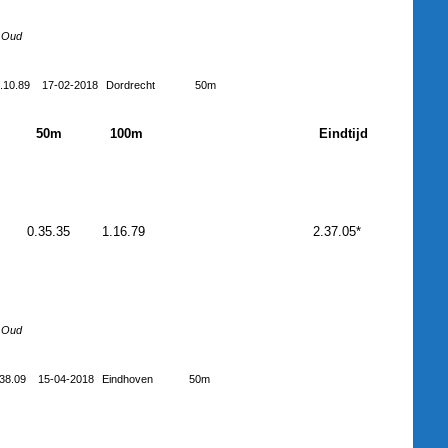
Oud
.10.89
17-02-2018
Dordrecht
50m
50m
100m
Eindtijd
0.35.35
1.16.79
2.37.05*
Oud
.38.09
15-04-2018
Eindhoven
50m