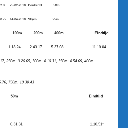
02.85
25-02-2018
Dordrecht
50m
00.72
14-04-2018
Strijen
25m
100m
200m
400m
Eindtijd
1.18.24
2.43.17
5.37.08
11.19.04
.17, 250m: 3.26.05, 300m: 4.10.31, 350m: 4.54.09, 400m:
5.76, 750m: 10.39.43
50m
Eindtijd
9
0.31.31
1.10.51*