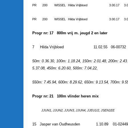
PR
200
WISSEL
Hilda Vrijbloed
3.00.17
3.
PR
200
WISSEL
Hilda Vrijbloed
3.00.17
3.
Progr nr: 17 800m vrij m. jeugd 2 en later
7
Hilda Vrijbloed
11.02.55
06-00732
50m: 0.36.30, 100m: 1.18.24, 150m: 2.01.48, 200m: 2.43
5.37.08, 450m: 6.20.60, 500m: 7.04.22,
550m: 7.45.94, 600m: 8.29.62, 650m: 9.13.54, 700m: 9.5
Progr nr: 21 100m vlinder heren mix
JJUN1, JJUN2, JJUN3, JJUN4, JJEU1/2, JSEN1EE
15
Jasper van Oudheusden
1.10.89
01-0244