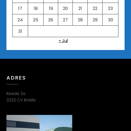
17
18
19
20
21
22
23
24
25
26
27
28
29
30
31
« Jul
ADRES
Reede 2a
3232 CV Brielle