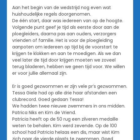
Aan het begin van de wedstrijd nog even wat
huishoudelijke regels doorgenomen.
De één start, daar was iedereen van op de hoogte.
Volgende punt geef je tijd als eerste door aan de
ploegleiders, daarna pas aan ouders, verzorgers
vrienden of familie. Het is voor de ploegleiding
aanpoten om iedereen op tijd bij de voorstart te
krijgen te klokken en aan te moedigen. Als we dan
veel later de tijd door krijgen moeten we zoveel
terug bladeren, hebben we geen tijd voor. We willen
er voor jullie allemaal zijn.
Er is goed gezwommen er zijn vele pr’s gezwommen.
Tessa Giele had op alle drie haar afstanden een
clubrecord. Goed gedaan Tessa!
We hadden twee nieuwe zwemmers in ons midden.
Patrica Niks en Kim de Vriend.
Patricia heeft op de 50 rug een zilveren medaille
weten te behalen. Kim werd zevende. Op de 100
school had Patricia helaas een dis, maar wist Kim
zich naar de vierde plaats te zwemmen. Goed