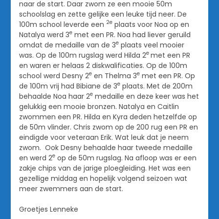
naar de start. Daar zwom ze een mooie 50m
schoolslag en zette gelijke een leuke tijd neer. De
2e
100m school leverde een
plaats voor Noa op en
e
Natalya werd 3
met een PR. Noa had liever geruild
e
omdat de medaille van de 3
plaats veel mooier
e
was. Op de 100m rugslag werd Hilda 2
met een PR
en waren er helaas 2 diskwalificaties. Op de 100m
e
e
school werd Desny 2
en Thelma 3
met een PR. Op
e
de 100m vrij had Bibiane de 3
plaats. Met de 200m
e
behaalde Noa haar 2
medaille en deze keer was het
gelukkig een mooie bronzen. Natalya en Caitlin
zwommen een PR. Hilda en Kyra deden hetzelfde op
de 50m vlinder. Chris zwom op de 200 rug een PR en
eindigde voor veteraan Erik. Wat leuk dat je neem
zwom. Ook Desny behaalde haar tweede medaille
e
en werd 2
op de 50m rugslag. Na afloop was er een
zakje chips van de jarige ploegleiding. Het was een
gezellige middag en hopelijk volgend seizoen wat
meer zwemmers aan de start.
Groetjes Lenneke