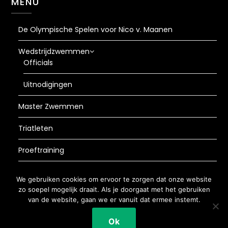
MENU
De Olympische Spelen voor Nico v. Maanen
Wedstrijdzwemmen
Officials
Uitnodigingen
Master Zwemmen
Triatleten
Proeftraining
AVG
We gebruiken cookies om ervoor te zorgen dat onze website
zo soepel mogelijk draait. Als je doorgaat met het gebruiken
van de website, gaan we er vanuit dat ermee instemt.
©2026 de Duck
| WordPress Theme by
Ok