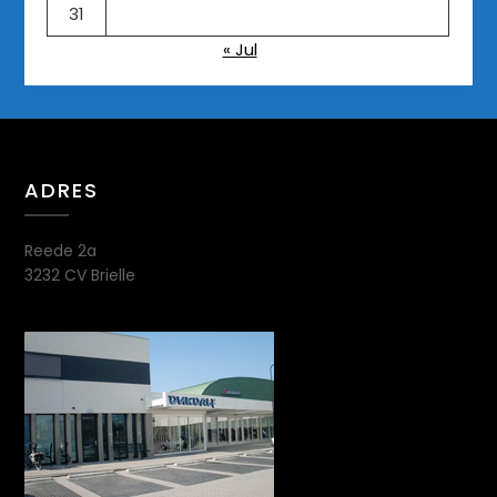
31
« Jul
ADRES
Reede 2a
3232 CV Brielle