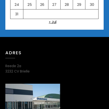
24
25
26
27
28
29
30
31
« Jul
ADRES
Reede 2a
3232 CV Brielle