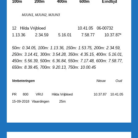
100m
200m
400m
600m
Eindtijd
MJUN1, MJUN2, MJUN3
12
Hilda Vrijbloed
10.41.05
06-00732
1.13.36
2.34.59
5.16.01
7.58.77
10.37.87*
50m: 0.34.05, 100m: 1.13.36, 150m: 1.53.75, 200m: 2.34.59,
250m: 3.14.41, 300m: 3.54.28, 350m: 4.35.15, 400m: 5.16.01,
450m: 5.56.39, 500m: 6.36.84, 550m: 7.17.48, 600m: 7.58.77,
650m: 8.39.45, 700m: 9.20.13, 750m: 10.00.45
Verbeteringen
Nieuw
Oud
PR
800
VRIJ
Hilda Vrijbloed
10.37.87
10.41.05
15-09-2018
Vlaardingen
25m