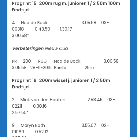
Progr nr: 15 200m rug m. junioren 1 / 2
50m
100m
Eindtijd
4 Noa de Bock 3.05.58 03-
00318 0.43.50 1.30.17
3.00.58*
Verbeteringen
Nieuw
Oud
PR 200 RUG Noa de Bock 3.00.58
3.05.58 28-11-2015 Brielle 25m
Progr nr: 16 200m wissel j. junioren 1 / 2
50m
Eindtijd
2 Mick van den Houten 2.58.45 03-
02211 0.38.16
2.57.50*
9 Maryn Both 3.55.67 02-
01089 0.52.12