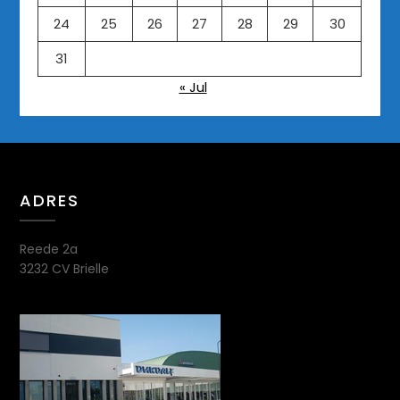
24
25
26
27
28
29
30
31
« Jul
ADRES
Reede 2a
3232 CV Brielle