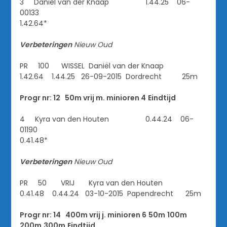
3 Daniël van der Knaap 1.44.25 06-
00133
1.42.64*
Verbeteringen
Nieuw
Oud
PR 100 WISSEL Daniël van der Knaap
1.42.64 1.44.25 26-09-2015 Dordrecht 25m
Progr nr: 12 50m vrij m. minioren 4
Eindtijd
4 Kyra van den Houten 0.44.24 06-
01190
0.41.48*
Verbeteringen
Nieuw
Oud
PR 50 VRIJ Kyra van den Houten
0.41.48 0.44.24 03-10-2015 Papendrecht 25m
Progr nr: 14 400m vrij j. minioren 6
50m
100m
200m
300m
Eindtijd