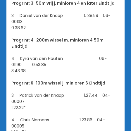
Progr nr: 3 50m vrij j. minioren 4 en later
Eindtijd
3 Daniël van der Knaap 0.38.59 06-
00133
0.38.62
Progr nr: 4 200m wissel m. minioren 4
50m
Eindtijd
4 Kyra van den Houten 06-
01190 0.53.85
3.43.38
Progr nr: 6 100m wissel j. minioren 6
Eindtijd
3 Patrick van der Knaap 1.27.44 04-
00007
1.22.22*
4 Chris Siemens 1.23.86 04-
00005