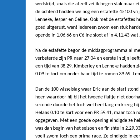
wedstrijd, zoals die al zelf zei ik begon vlak maar ei
de ochtend hadden we nog een estafette 4×100 vrij
Lenneke, Jesper en Céline. Ook met de estafettes he
goed uitgerust, want iedereen zwom een stuk harder 
opende in 1.06.66 en Céline sloot af in 4.11.43 wat
Na de estafette begon de middagprogramma al met
verbeterde zijn PR naar 27.04 en eerste in zijn leef
een tijd van 38.29. Kimberley en Lenneke hadden 
0.09 te kort om onder haar tijd te komen 39.69. Le
Dan de 100 wisselslag waar Eric aan de start stond e
heen waardoor hij bij het tweede fluitje niet doorha
seconde duurde het toch wel heel lang en kreeg hij 
Helaas 0.10 te kort voor een PR 59.41, maar toch n
opgegeven. Met een goede opening eindigde ze helaa
was dan begin van het seizoen en finishte in 2.29.33
voelt zwom toch een prima race. Ze eindigde in een 