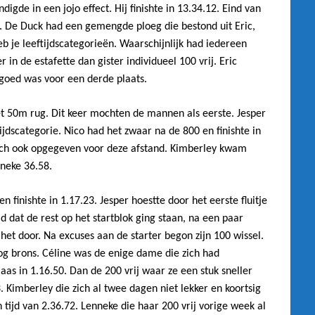
ndigde in een jojo effect. Hij finishte in 13.34.12. Eind van
. De Duck had een gemengde ploeg die bestond uit Eric,
b je leeftijdscategorieën. Waarschijnlijk had iedereen
in de estafette dan gister individueel 100 vrij. Eric
 goed was voor een derde plaats.
 50m rug. Dit keer mochten de mannen als eerste. Jesper
tijdscategorie. Nico had het zwaar na de 800 en finishte in
zich ook opgegeven voor deze afstand. Kimberley kwam
nneke 36.58.
n finishte in 1.17.23. Jesper hoestte door het eerste fluitje
d dat de rest op het startblok ging staan, na een paar
het door. Na excuses aan de starter begon zijn 100 wissel.
og brons. Céline was de enige dame die zich had
s in 1.16.50. Dan de 200 vrij waar ze een stuk sneller
. Kimberley die zich al twee dagen niet lekker en koortsig
tijd van 2.36.72. Lenneke die haar 200 vrij vorige week al