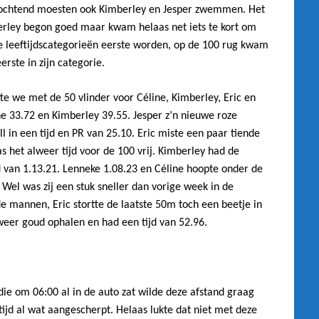
de ochtend moesten ook Kimberley en Jesper zwemmen. Het
rley begon goed maar kwam helaas net iets te kort om
le leeftijdscategorieën eerste worden, op de 100 rug kwam
erste in zijn categorie.
e we met de 50 vlinder voor Céline, Kimberley, Eric en
ne 33.72 en Kimberley 39.55. Jesper z’n nieuwe roze
 in een tijd en PR van 25.10. Eric miste een paar tiende
as het alweer tijd voor de 100 vrij. Kimberley had de
jd van 1.13.21. Lenneke 1.08.23 en Céline hoopte onder de
Wel was zij een stuk sneller dan vorige week in de
 de mannen, Eric stortte de laatste 50m toch een beetje in
n weer goud ophalen en had een tijd van 52.96.
ie om 06:00 al in de auto zat wilde deze afstand graag
tijd al wat aangescherpt. Helaas lukte dat niet met deze