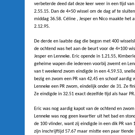
verbeterde deed dat deze keer weer in een tijd van 
2.55.15. Dan de 4×50 wissel om de dag af te sluite
middag 36.58. Céline , Jesper en Nico maakte het af
2.12.95.
De derde en laatste dag die begon met 400 wisselsl
de ochtend was het aan de beurt voor de 4×100 wiss
Jesper en Lenneke. Eric opende in 1.21.55, Kimberle
geheime wapen die iedereen voorbij zwemt en Lenn
van t weekend zwom eindigde in een 4.59.53, sneller
bezig en zwom een PR van 42.45 en schoof aardig 
Lenneke een PR zwom, eindelijk onder de 31. Ze finis
Ze eindigde in 32.51 exact dezelfde tijd als haar PR
Eric was nog aardig kapot van de ochtend en zwom 2
Lenneke was nog geen kwartier uit het bad en ston
de 100 vlinder, want zij eindigde in een dik PR van 1
zijn inschrijftijd 57.67 maar mistte een paar tiende