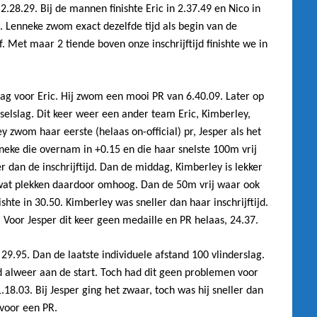
2.28.29. Bij de mannen finishte Eric in 2.37.49 en Nico in
n. Lenneke zwom exact dezelfde tijd als begin van de
. Met maar 2 tiende boven onze inschrijftijd finishte we in
ag voor Eric. Hij zwom een mooi PR van 6.40.09. Later op
elslag. Dit keer weer een ander team Eric, Kimberley,
y zwom haar eerste (helaas on-official) pr, Jesper als het
eke die overnam in +0.15 en die haar snelste 100m vrij
 dan de inschrijftijd. Dan de middag, Kimberley is lekker
wat plekken daardoor omhoog. Dan de 50m vrij waar ook
hte in 30.50. Kimberley was sneller dan haar inschrijftijd.
. Voor Jesper dit keer geen medaille en PR helaas, 24.37.
9.95. Dan de laatste individuele afstand 100 vlinderslag.
d alweer aan de start. Toch had dit geen problemen voor
.18.03. Bij Jesper ging het zwaar, toch was hij sneller dan
 voor een PR.