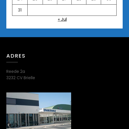
31
« Jul
ADRES
Reede 2a
3232 CV Brielle