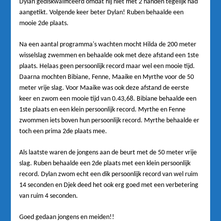
Dylan gediskwalificeerd omdat hij niet met 2 handen tegelijk had
aangetikt. Volgende keer beter Dylan! Ruben behaalde een
mooie 2de plaats.
’
Na een aantal programma
s wachten mocht Hilda de 200 meter
wisselslag zwemmen en behaalde ook met deze afstand een 1ste
plaats. Helaas geen persoonlijk record maar wel een mooie tijd.
Daarna mochten Bibiane, Fenne, Maaike en Myrthe voor de 50
meter vrije slag. Voor Maaike was ook deze afstand de eerste
keer en zwom een mooie tijd van 0.43,68. Bibiane behaalde een
1ste plaats en een klein persoonlijk record. Myrthe en Fenne
zwommen iets boven hun persoonlijk record. Myrthe behaalde er
toch een prima 2de plaats mee.
Als laatste waren de jongens aan de beurt met de 50 meter vrije
slag. Ruben behaalde een 2de plaats met een klein persoonlijk
record. Dylan zwom echt een dik persoonlijk record van wel ruim
14 seconden en Djek deed het ook erg goed met een verbetering
van ruim 4 seconden.
Goed gedaan jongens en meiden!!