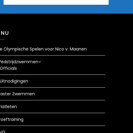
ENU
e Olympische Spelen voor Nico v. Maanen
edstrijdzwemmen
Officials
Uitnodigingen
aster Zwemmen
riatleten
roeftraining
VG