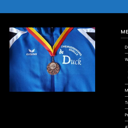
M
D
W
M
T
P
A