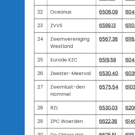
22
Oceanus
6508,09
604
23
ZVVS
6599,13
6110
24
Zwemvereniging
6567,38
6118
Westland
25
Eurode KZC
6519,59
604
26
Zeester-Meerval
6530,40
6039
27
Zwemlust-den
6575,54
610
Hommel
28
RZL
6530,03
620
29
ZPC Woerden
6622,38
614
30
De Otters Het
6625,51
6191