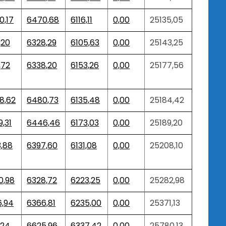
0,17
6470,68
6116,11
0,00
25135,05
,20
6328,29
6105,63
0,00
25143,25
,72
6338,20
6153,26
0,00
25177,56
8,62
6480,73
6135,48
0,00
25184,42
,31
6446,46
6173,03
0,00
25189,20
3,88
6397,60
6131,08
0,00
25208,10
0,98
6328,72
6223,25
0,00
25282,98
6,94
6366,81
6235,00
0,00
25371,13
,24
6625,96
6337,42
0,00
25780,13