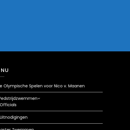
ENU
e Olympische Spelen voor Nico v. Maanen
edstrijdzwemmen
Officials
Uitnodigingen
aster Zwemmen