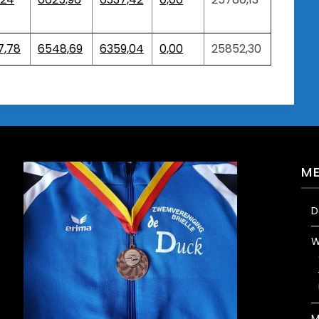
7,78
6548,69
6359,04
0,00
25852,30
M
D
W
M