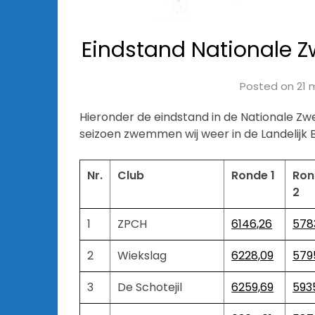
Eindstand Nationale 
Posted on
21 
Hieronder de eindstand in de Nationale Z
seizoen zwemmen wij weer in de Landelijk 
Nr.
Club
Ronde 1
Ron
2
1
ZPCH
6146,26
578
2
Wiekslag
6228,09
579
3
De Schotejil
6259,69
593