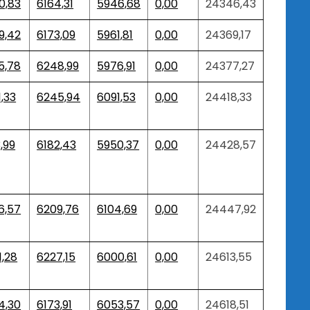
0,83
6164,31
5946,68
0,00
24346,43
9,42
6173,09
5961,81
0,00
24369,17
5,78
6248,99
5976,91
0,00
24377,27
,33
6245,94
6091,53
0,00
24418,33
,99
6182,43
5950,37
0,00
24428,57
6,57
6209,76
6104,69
0,00
24447,92
1,28
6227,15
6000,61
0,00
24613,55
4,30
6173,91
6053,57
0,00
24618,51