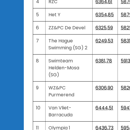
4
RZC
6364,61
587
5
Het Y
6354,85
587
6
ZZ&PC De Devel
6325,59
582
7
The Hague
6249,53
5831
Swimming (SG) 2
8
Swimteam
6381,78
5913
Helden-Mosa
(SG)
9
WZ&PC
6306,90
582
Purmerend
10
Van Vliet-
6444,51
594
Barracuda
11
Olympia 1
6436,73
595