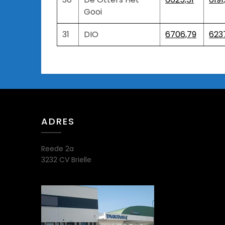
Gooi
31
DIO
6706,79
623
ADRES
Reede 2a
3232 CV Brielle