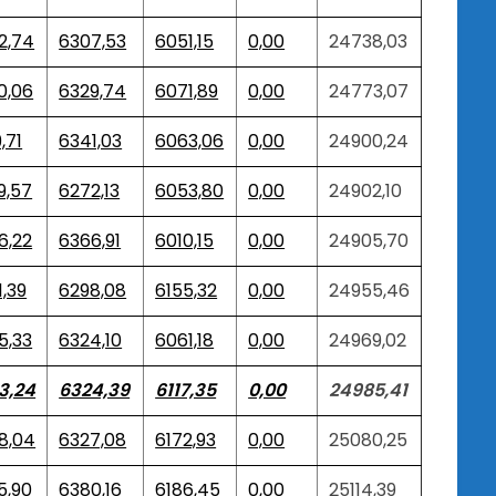
2,74
6307,53
6051,15
0,00
24738,03
0,06
6329,74
6071,89
0,00
24773,07
,71
6341,03
6063,06
0,00
24900,24
9,57
6272,13
6053,80
0,00
24902,10
6,22
6366,91
6010,15
0,00
24905,70
1,39
6298,08
6155,32
0,00
24955,46
5,33
6324,10
6061,18
0,00
24969,02
3,24
6324,39
6117,35
0,00
24985,41
8,04
6327,08
6172,93
0,00
25080,25
5,90
6380,16
6186,45
0,00
25114,39