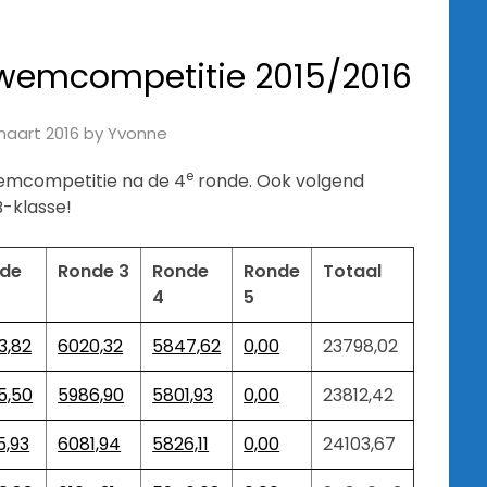
Zwemcompetitie 2015/2016
maart 2016
by
Yvonne
e
wemcompetitie na de 4
ronde. Ook volgend
B-klasse!
de
Ronde 3
Ronde
Ronde
Totaal
4
5
3,82
6020,32
5847,62
0,00
23798,02
5,50
5986,90
5801,93
0,00
23812,42
5,93
6081,94
5826,11
0,00
24103,67