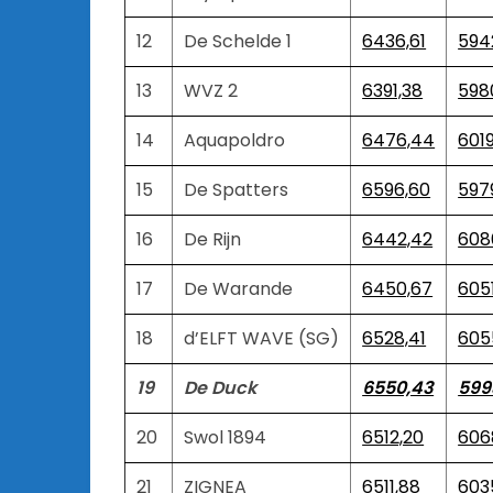
12
De Schelde 1
6436,61
594
13
WVZ 2
6391,38
598
14
Aquapoldro
6476,44
6019
15
De Spatters
6596,60
597
16
De Rijn
6442,42
608
17
De Warande
6450,67
605
18
d’ELFT WAVE (SG)
6528,41
605
19
De Duck
6550,43
599
20
Swol 1894
6512,20
606
21
ZIGNEA
6511,88
603